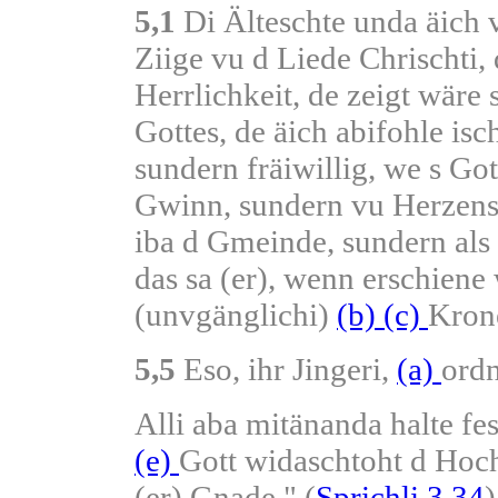
5,1
Di Älteschte unda äich 
Ziige vu d Liede Chrischti, 
Herrlichkeit, de zeigt wäre 
Gottes, de äich abifohle isch
sundern fräiwillig, we s Got
Gwinn, sundern vu Herzen
iba d Gmeinde, sundern als
das sa (er), wenn erschiene
(unvgänglichi)
(b)
(c)
Krone
5,5
Eso, ihr Jingeri,
(a)
ordn
Alli aba mitänanda halte f
(e)
Gott widaschtoht d Hoc
(er) Gnade." (
Sprichli 3,34