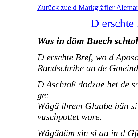
Zurück zue d Markgräfler Aleman
D erschte
Was in däm Buech schto
D erschte Bref, wo d Aposch
Rundschribe an de Gmeinde
D Aschtoß dodzue het de s
ge:
Wägä ihrem Glaube hän si ä
vuschpottet wore.
Wägädäm sin si au in d Gf