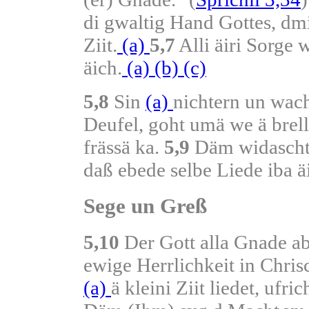
di gwaltig Hand Gottes, dmit
Ziit.
(a)
5,7
Alli äiri Sorge w
äich.
(a)
(b)
(c)
5,8
Sin
(a)
nichtern un wach
Deufel, goht umä we ä brel
frässä ka.
5,9
Däm widaschte
daß ebede selbe Liede iba ä
Sege un Greß
5,10
Der Gott alla Gnade aba
ewige Herrlichkeit in Chrisc
(a)
ä kleini Ziit liedet, ufri