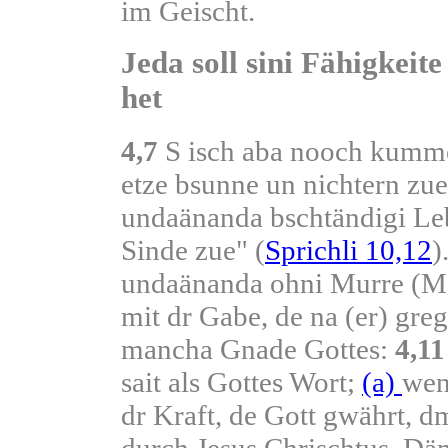
im Geischt.
Jeda soll sini Fähigkeite
het
4,7
S isch aba nooch kumme
etze bsunne un nichtern z
undaänanda bschtändigi Le
Sinde zue" (
Sprichli 10,12
)
undaänanda ohni Murre (M
mit dr Gabe, de na (er) greg
mancha Gnade Gottes:
4,11
sait als Gottes Wort;
(a)
wenn
dr Kraft, de Gott gwährt, dm
durch Jesus Chrischtus. Dä