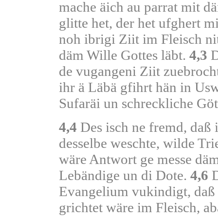
mache äich au parrat mit d
glitte het, der het ufghert m
noh ibrigi Ziit im Fleisch 
däm Wille Gottes läbt.
4,3
D
de vugangeni Ziit zuebroch
ihr ä Läbä gfihrt hän in Usw
Sufaräi un schreckliche Gö
4,4
Des isch ne fremd, daß i
desselbe weschte, wilde Trie
wäre Antwort ge messe dä
Lebändige un di Dote.
4,6
D
Evangelium vukindigt, daß
grichtet wäre im Fleisch, a