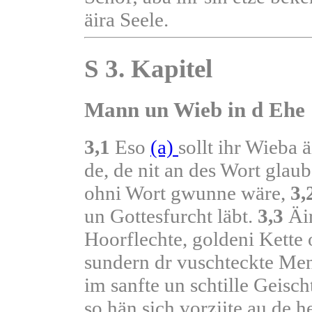
äira Seele.
S 3. Kapitel
Mann un Wieb in d Ehe
3,1
Eso
(a)
sollt ihr Wieba
de, de nit an des Wort glau
ohni Wort gwunne wäre,
3,
un Gottesfurcht läbt.
3,3
Äir
Hoorflechte, goldeni Kette 
sundern dr vuschteckte Me
im sanfte un schtille Geisch
so hän sich vorziite au de h