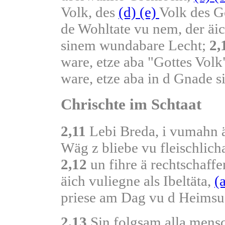
Volk, des
(d)
(e)
Volk des Go
de Wohltate vu nem, der äi
sinem wundabare Lecht;
2,
ware, etze aba "Gottes Volk
ware, etze aba in d Gnade si
Chrischte im Schtaat
2,11
Lebi Breda, i vumahn ä
Wäg z bliebe vu fleischlicha
2,12
un fihre ä rechtschaff
äich vuliegne als Ibeltäta,
(
priese am Dag vu d Heimsu
2,13
Sin folgsam alla mens