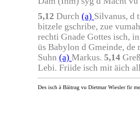
Däm (Ihm) syg d Macht vu 
5,12
Durch
(a)
Silvanus, d 
bitzele gschribe, zue vumah
rechti Gnade Gottes isch, in
üs Babylon d Gmeinde, de m
Suhn
(a)
Markus.
5,14
Greß
Lebi. Friide isch mit äich al
Des isch ä Bäitrag vu Dietmar Wiesler fir 