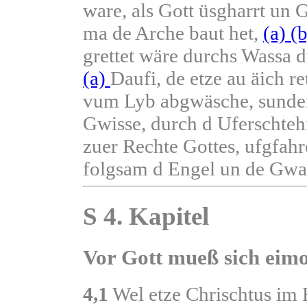
ware, als Gott üsgharrt un G
ma de Arche baut het,
(a)
(
grettet wäre durchs Wassa 
(a)
Daufi, de etze au äich re
vum Lyb abgwäsche, sunder
Gwisse, durch d Uferschtehi
zuer Rechte Gottes, ufgfah
folgsam d Engel un de Gwal
S 4. Kapitel
Vor Gott mueß sich eimo
4,1
Wel etze Chrischtus im Fl