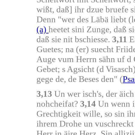
wißt, daß] ihr dzue bruefe s
Denn "wer des Läbä liebt (l
(a)
heetet sini Zunge, daß si
daß sie nit bschiesse.
3,11
Er
Guetes; na (er) suecht Frii
Auge vum Herrn sähn uf d G
Gebet; s Agsicht (d Visasch
gege de, de Beses den" (
Psa
3,13
Un wer isch's, der äic
nohcheifat?
3,14
Un wenn i
Grechtigkeit wille, so sin ih
ihrem Drohe un vuschreckt 
Herr in äire Herz. Sin alliz