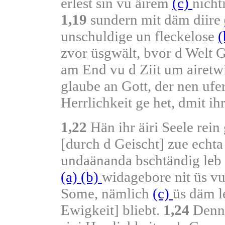
erlest sin vu äirem
(c)
nicht
1,19
sundern mit däm diire
unschuldige un fleckelose
(
zvor üsgwält, bvor d Welt G
am End vu d Ziit um airetwi
glaube an Gott, der nen uf
Herrlichkeit ge het, dmit i
1,22
Hän ihr äiri Seele rei
[durch d Geischt] zue echta
undaänanda bschtändig leb
(a)
(b)
widagebore nit üs v
Some, nämlich
(c)
üs däm l
Ewigkeit] bliebt.
1,24
Denn "