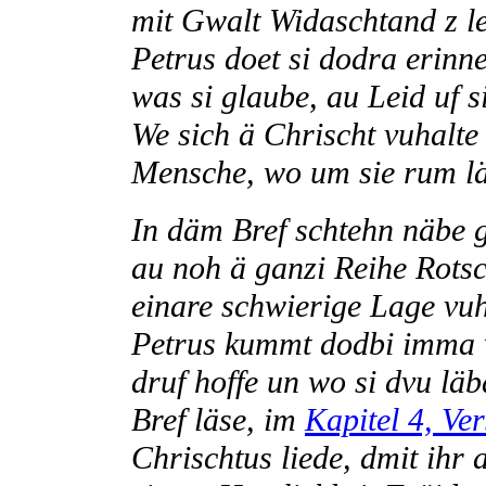
mit Gwalt Widaschtand z le
Petrus doet si dodra erinner
was si glaube, au Leid uf 
We sich ä Chrischt vuhalte 
Mensche, wo um sie rum läb
In däm Bref schtehn näbe g
au noh ä ganzi Reihe Rotsc
einare schwierige Lage vuha
Petrus kummt dodbi imma w
druf hoffe un wo si dvu läb
Bref läse, im
Kapitel 4, Ver
Chrischtus liede, dmit ihr 