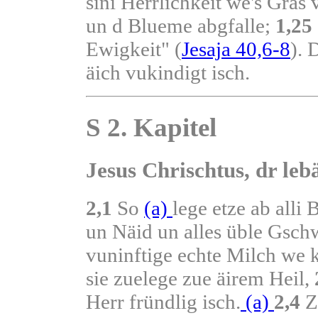
sini Herrlichkeit we's Gras
un d Blueme abgfalle;
1,25
Ewigkeit" (
Jesaja 40,6-8
). 
äich vukindigt isch.
S 2. Kapitel
Jesus Chrischtus, dr leb
2,1
So
(a)
lege etze ab alli
un Näid un alles üble Gsc
vuninftige echte Milch we 
sie zuelege zue äirem Heil,
Herr fründlig isch.
(a)
2,4
Z