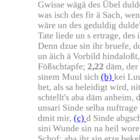
Gwisse wägä des Übel dulde
was isch des fir ä Sach, we
wäre un des geduldig duld
Tate liede un s ertrage, des
Denn dzue sin ihr bruefe, do
un äich ä Vorbild hindaloßt,
Fößschtapfe;
2,22
däm, de
sinem Muul sich
(b)
kei Lu
het, als sa beleidigt wird, nit
schtellt's aba däm anheim, d
unsari Sinde selba nuftrag
dmit mir,
(c)
d Sinde abgsch
sini Wunde sin na heil wore
Schof; aba ihr sin etze bek