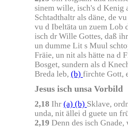
sinem wille, isch's d Keni
Schtadthaltr als däne, de v
vu d Ibeltäta un zuem Lob 
isch dr Wille Gottes, daß ih
un dumme Lit s Muul schto
Fräie, un nit als hätte na 
Bosget, sundern als d Knec
Breda leb,
(b)
firchte Gott,
Jesus isch unsa Vorbild
2,18
Ihr
(a)
(b)
Sklave, ordn
unda, nit ällei d guete un f
2,19
Denn des isch Gnade,