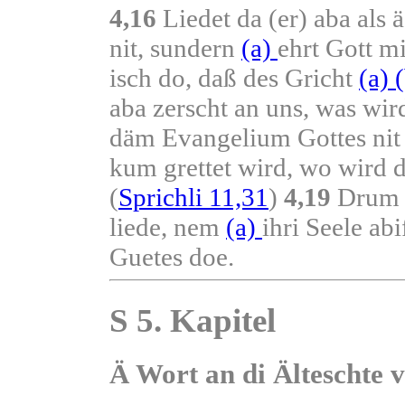
4,16
Liedet da (er) aba als ä
nit, sundern
(a)
ehrt Gott 
isch do, daß des Gricht
(a)
aba zerscht an uns, was wir
däm Evangelium Gottes nit
kum grettet wird, wo wird d
(
Sprichli 11,31
)
4,19
Drum s
liede, nem
(a)
ihri Seele ab
Guetes doe.
S 5. Kapitel
Ä Wort an di Älteschte 