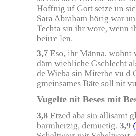
Hoffnig uf Gott setze un s
Sara Abraham hörig war u
Techta sin ihr wore, wenn i
beirre len.
3,7
Eso, ihr Männa, wohnt 
däm wiebliche Gschlecht a
de Wieba sin Miterbe vu d
gmeinsames Bäte soll nit v
Vugelte nit Beses mit B
3,8
Etzed aba sin allisamt gl
barmherzig, demuetig.
3,9
Scheltwort mit Scheltwort, 