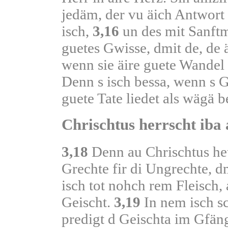
jedäm, der vu äich Antwort 
isch,
3,16
un des mit Sanftm
guetes Gwisse, dmit de, de 
wenn sie äire guete Wandel
Denn s isch bessa, wenn s G
guete Tate liedet als wägä b
Chrischtus herrscht iba 
3,18
Denn au Chrischtus h
Grechte fir di Ungrechte, dm
isch tot nohch rem Fleisch
Geischt.
3,19
In nem isch sc
predigt d Geischta im Gfän