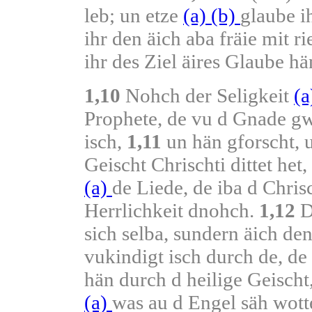
leb; un etze
(a)
(b)
glaube i
ihr den äich aba fräie mit r
ihr des Ziel äires Glaube hä
1,10
Nohch der Seligkeit
(
Prophete, de vu d Gnade gwe
isch,
1,11
un hän gforscht, u
Geischt Chrischti dittet het
(a)
de Liede, de iba d Chri
Herrlichkeit dnohch.
1,12
Dä
sich selba, sundern äich den
vukindigt isch durch de, d
hän durch d heilige Geischt
(a)
was au d Engel säh wott