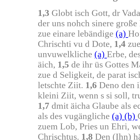
1,3
Globt isch Gott, dr Vada
der uns nohch sinere große
zue einare lebändige
(a)
Hof
Chrischti vu d Dote,
1,4
zue
unvuwelkliche
(a)
Erbe, de
äich,
1,5
de ihr üs Gottes 
zue d Seligkeit, de parat is
letschte Ziit.
1,6
Deno den ih
kleini Ziit, wenn s si soll, 
1,7
dmit äicha Glaube als e
als des vugängliche
(a)
(b)
zuem Lob, Pries un Ehri, we
Chrischtus.
1,8
Den (Ihn) hä