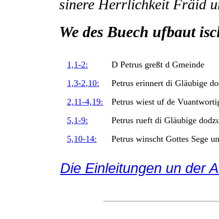
sinere Herrlichkeit Fräid 
We des Buech ufbaut isc
1,1-2:
D Petrus greßt d Gmeinde
1,3-2,10:
Petrus erinnert di Gläubige do
2,11-4,19:
Petrus wiest uf de Vuantworti
5,1-9:
Petrus rueft di Gläubige dodz
5,10-14:
Petrus winscht Gottes Sege un
Die Einleitungen un der A