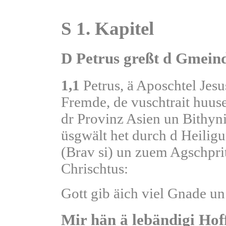
S 1. Kapitel
D Petrus greßt d Gmein
1,1
Petrus, ä Aposchtel Jesu
Fremde, de vuschtrait huuse
dr Provinz Asien un Bithyn
üsgwält het durch d Heili
(Brav si) un zuem Agschprit
Chrischtus:
Gott gib äich viel Gnade un
Mir hän ä lebändigi Hof