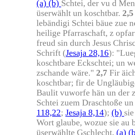
(a)
(b)
Schtei, der vu d Men
üserwählt un koschtbar.
2,5
lebändigi Schtei bäue zue n
heilige Pfarraschaft, z opfa
freud sin durch Jesus Chris
Schrift (
Jesaja 28,16
): "Lue
koschtbare Eckschtei; un wer
zschande wäre."
2,7
Fir äich
koschtbar; fir de Ungläubig
Baulit vuworfe hän un der 
Schtei zuem Draschtoße un 
118,22
;
Jesaja 8,14
);
(b)
sie
Wort glaube, wozue sie au 
üserwählte Gschlecht,
(a)
(