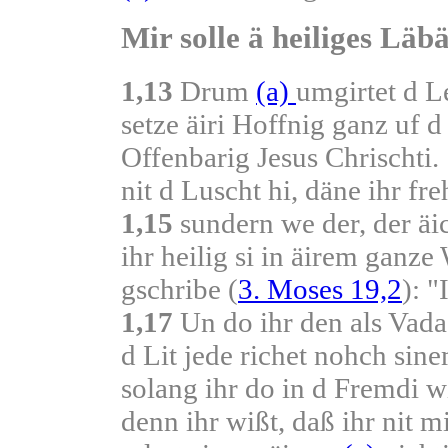
Mir solle ä heiliges Läbä
1,13
Drum
(a)
umgirtet d L
setze äiri Hoffnig ganz uf d
Offenbarig Jesus Chrischti.
nit d Luscht hi, däne ihr fr
1,15
sundern we der, der äich
ihr heilig si in äirem ganz
gschribe (
3. Moses 19,2
): "
1,17
Un do ihr den als Vada
d Lit jede richet nohch sin
solang ihr do in d Fremdi wi
denn ihr wißt, daß ihr nit 