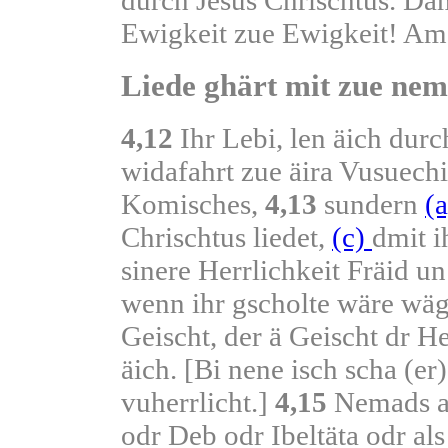
Ewigkeit zue Ewigkeit! Am
Liede ghärt mit zue nem
4,12
Ihr Lebi, len äich dur
widafahrt zue äira Vusuechig
Komisches,
4,13
sundern
(
Chrischtus liedet,
(c)
dmit i
sinere Herrlichkeit Fräid 
wenn ihr gscholte wäre wä
Geischt, der ä Geischt dr He
äich. [Bi nene isch scha (er)
vuherrlicht.]
4,15
Nemads ab
odr Deb odr Ibeltäta odr als